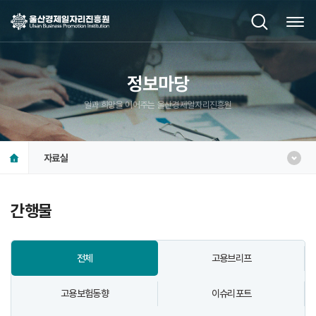
정보마당
일과 희망을 이어주는 울산경제일자리진흥원
자료실
간행물
전체
고용브리프
고용보험동향
이슈리포트