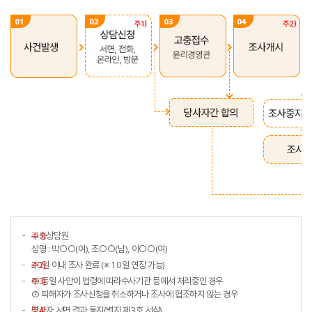
고충상담원
주1)
성명 : 박○○(여), 조○○(남), 이○○(여)
20일 이내 조사 완료 (※ 10일 연장 가능)
주2)
① 동일 사안이 법령에 따라수사기관 등에서 처리중인 경우
주3)
② 피해자가 조사신청을 취소하거나 조사에 협조하지 않는 경우
당사자 서면 결과 통지(별지 제3호 서식)
주4)