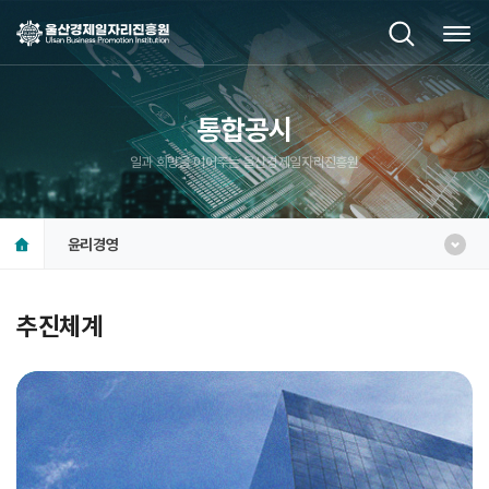
통합공시
일과 희망을 이어주는 울산경제일자리진흥원
윤리경영
추진체계