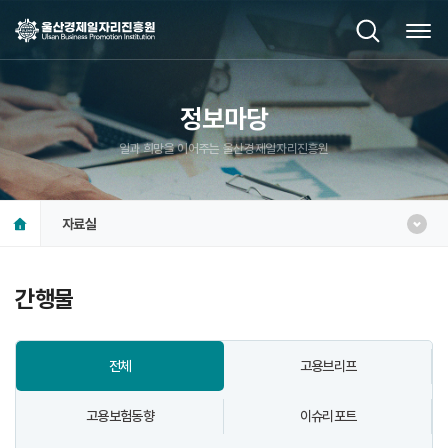
정보마당
일과 희망을 이어주는 울산경제일자리진흥원
자료실
간행물
전체
고용브리프
고용보험동향
이슈리포트