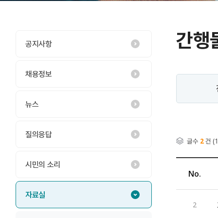
간행
공지사항
채용정보
뉴스
질의응답
글수
2
건 (1
시민의 소리
No.
자료실
2