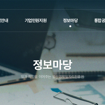
업안내
기업민원지원
정보마당
통합
정보마당
일과 희망을 이어주는 울산경제일자리진흥원