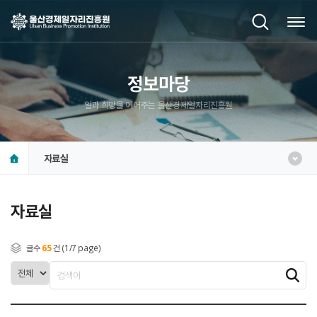
정보마당
일과 희망을 이어주는 울산경제일자리진흥원
자료실
자료실
글수
65
건 (1/7 page)