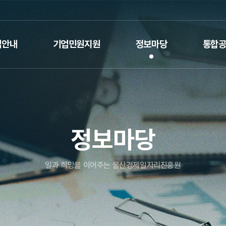
업안내
기업민원지원
정보마당
통합
정보마당
일과 희망을 이어주는 울산경제일자리진흥원