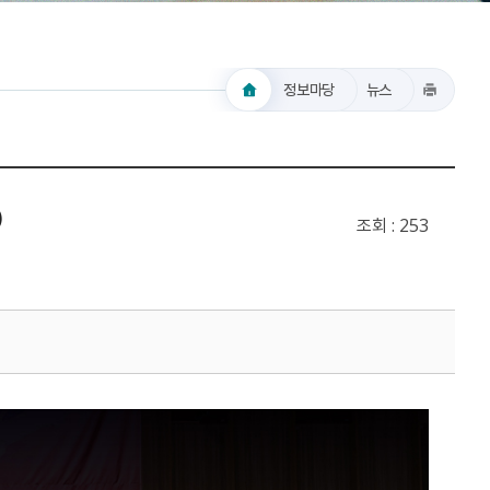
정보마당
뉴스
)
조회
253