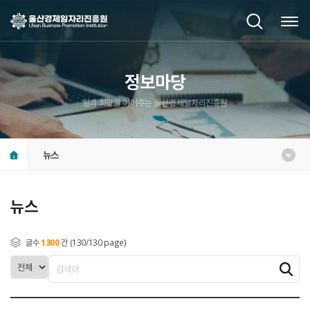
정보마당
일과 희망을 이어주는 울산경제일자리진흥원
뉴스
뉴스
글수
1300
건 (130/130 page)