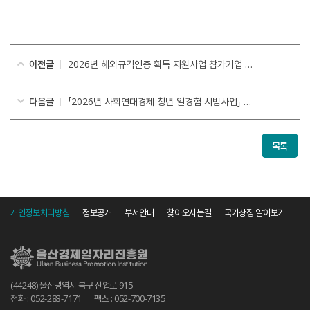
이전글
2026년 해외규격인증 획득 지원사업 참가기업 추가모집 공고
다음글
「2026년 사회연대경제 청년 일경험 시범사업」 참여기업 추가 모집 공고
목록
개인정보처리방침
정보공개
부서안내
찾아오시는길
국가상징 알아보기
(44248) 울산광역시 북구 산업로 915
전화 : 052-283-7171
팩스 : 052-700-7135