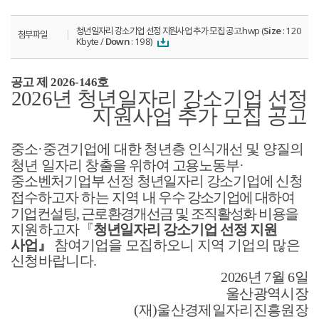
청년일자리 강소기업 선정 지원사업 추가 모집 공고.hwp (
Size
: 120
첨부파일
Kbyte /
Down
: 198)
공고 제
2026-146
호
2026
년 청년일자리 강소기업 선정
지원사업 추가 모집 공고
중소
·
중견기업에 대한 청년층 인식개선 및 양질의
청년 일자리 창출을
위하여 고용노동부
·
중소벤처기업부 선정 청년일자리 강소기업에 신청
접수
하고자 하는 지역
내
우수 강소기업에 대하여
기업컨설팅
,
근로환경개선금 및 조직활성화 비용을
지원하고자
『
청년일자리 강소기업 선정 지원
사업
』
참여
기업을 모집하오니 지역 기업의 많은
신청바랍니다
.
2026
년
7
월
6
일
울산광역시장
(
재
)
울산경제일자리진흥원장