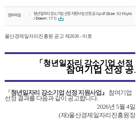
청년일자리 강소기업 선정 지원사업 선정 공고.pdf (
Size
: 92 Kbyte
첨부파일
/
Down
: 171)
울산경제일자리진흥원 공고 제
2026 - 91
호
「
청년일자리 강소기업 선정 
참여기업 선정 공
『
청년일자리 강소기업 선정 지원사업
』
참여기업
선정 결과를 다음과 같이 공고합니다
.
2026
년
5
월
4
일
(
재
)
울산경제일자리진흥원장