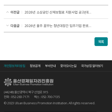
이전글
2026년 소상공인 산재보험료 지원사업 공고(대표자/사업주 대상)
다음글
2026년 울주 꿈꾸는 청년대장간 입주기업 판로개척 지원사업 선정결과 공고
목록
개인정보처리방침
정보공개
부서안내
찾아오시는길
국가상징 알아보기
(44248) 울산광역시 북구 산업로 915
전화 : 052-283-7171
팩스 : 052-700-7135
© 2023 Ulsan Business Promotion Institution. All rights reserved.