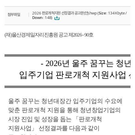
2026 판로개척지원 선정결과 공고문(안).hwp (
Size
: 134 Kbyte /
첨부파일
Down
: 148)
(
재
)
울산경제일자리진흥원 공고 제
2026 - 90
호
- 2026
년 울주 꿈꾸는 청
입주기업 판로개척 지원사업 
울주 꿈꾸는 청년대장간 입주기업의 수요에
맞춘 판로개척 지원을
통해 청년창업기업의
시장 진입 및 성장을 돕는
「
판로개척
지원사업
」
선정결과를 다음과 같이