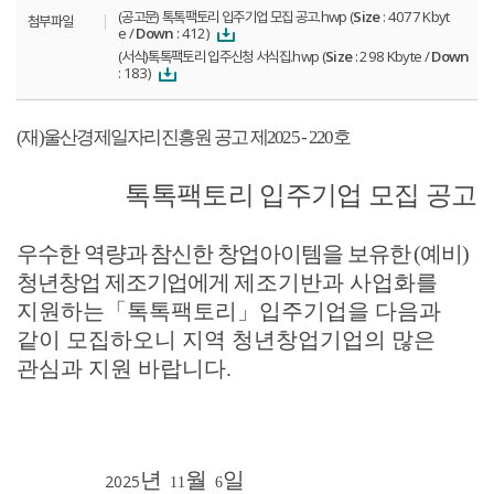
(공고문) 톡톡팩토리 입주기업 모집 공고.hwp (
Size
: 4077 Kbyt
첨부파일
e /
Down
: 412)
(서식)톡톡팩토리 입주신청 서식집.hwp (
Size
: 298 Kbyte /
Down
: 183)
(
재
)
울산경제일자리진흥원 공고 제
2025 - 220
호
톡톡팩토리
입주기업 모집 공고
우수한 역량과 참신한 창업아이템을 보유한
(
예비
)
청년창업 제조기업에게
제조기반과 사업화를
지원하는
「
톡톡팩토리
」
입주기업을 다음과
같이 모집하오니 지역 청년창업기업의 많은
관심과 지원 바랍니다
.
년
월
일
2025
11
6