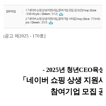
1.「네이버 쇼핑 상생 지원사업」참여기업 모집 공고(안).hwp (
Size
첨부파일
: 938 Kbyte /
Down
: 512)
2.「네이버 쇼핑 상생 지원사업」참여기업 서식집.hwp (
Size
: 776 Kb
yte /
Down
: 357)
공고 제
2025 - 170
호
]
[
- 2025
년 청년
CEO
육성
「
네이버 쇼핑 상생 지원
참여기업 모집 