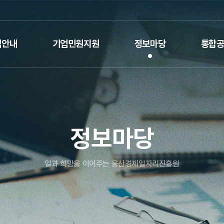
업안내
기업민원지원
정보마당
통합
정보마당
일과 희망을 이어주는 울산경제일자리진흥원