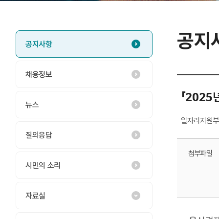
공지
공지사항
채용정보
「202
뉴스
일자리지원부
질의응답
첨부파일
시민의 소리
자료실