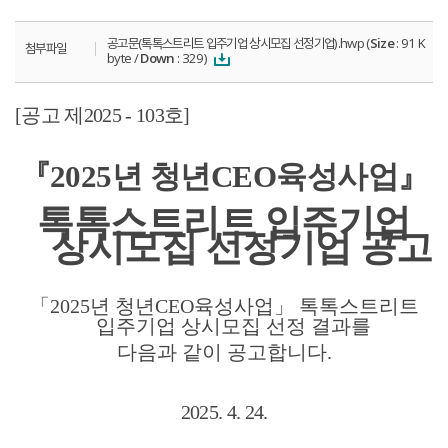
공고문(톡톡스트리트 입주기업 상시모집 선정기업).hwp (
Size
: 91 K
첨부파일
byte /
Down
: 329)
[
공고 제
2025 - 103
호
]
『
2025
년 청년
CEO
육성사업
』
톡톡스트리트 입주기업
상시모집 선정기업 공고
「
2025
년 청년
CEO
육성사업
」
톡톡스트리트
입주기업 상시모집 선정 결과를
다음과 같이 공고합니다
.
2025. 4. 24.