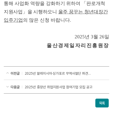
통해 사업화 역량을 강화
하기 위하
여
「
판로개척
지원사업
」
을 시행하오니
울주 꿈꾸는 청년대장간
입주기업
의 많은 신청 바랍니다
.
2025
년
3
월
26
일
울산경제일자리진흥원장
이전글
2025년 말레이시아·싱가포르 무역사절단 파견기업 모집 공고
다음글
2025년 중장년 취업지원사업 참여기업 모집 공고
목록