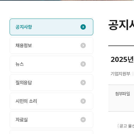
공지
공지사항
채용정보
2025
뉴스
기업지원부
질의응답
첨부파일
시민의 소리
자료실
〔
공고 울