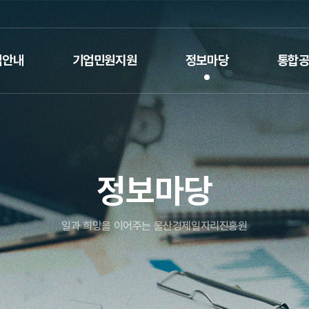
업안내
기업민원지원
정보마당
통합
정보마당
일과 희망을 이어주는 울산경제일자리진흥원