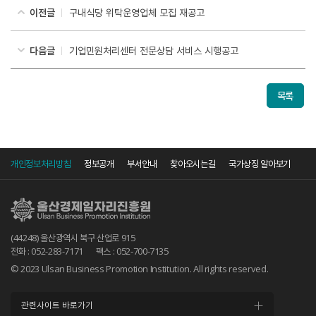
이전글
구내식당 위탁운영업체 모집 재공고
다음글
기업민원처리센터 전문상담 서비스 시행공고
목록
개인정보처리방침
정보공개
부서안내
찾아오시는길
국가상징 알아보기
(44248) 울산광역시 북구 산업로 915
전화 : 052-283-7171
팩스 : 052-700-7135
© 2023 Ulsan Business Promotion Institution. All rights reserved.
관련사이트 바로가기