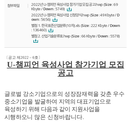
2022년 U-챔피언 육성사업 참가기업 모집 공고.hwp (
Size
: 69
첨부파일
Kbyte /
Down
: 5749)
2022년 U-챔피언 육성사업 신청양식.hwp (
Size
: 49 Kbyte /
D
own
: 5656)
별첨 1. 한국표준산업분류(10차).xls (
Size
: 222 Kbyte /
Down
: 136460)
별첨 2. 산업기술분류표.hwp (
Size
: 66 Kbyte /
Down
: 5578)
〔
공고 제
2022
–
6
호
〕
U-
챔피언 육성사업 참가기업 모집
공고
글로벌 강소기업으로의 성장잠재력을 갖춘 우수
중소기업을 발굴하여
지역의 대표기업으로
육성하기 위해 다음과 같이 지원사업을
시행하오니
많은 신청바랍니다
.