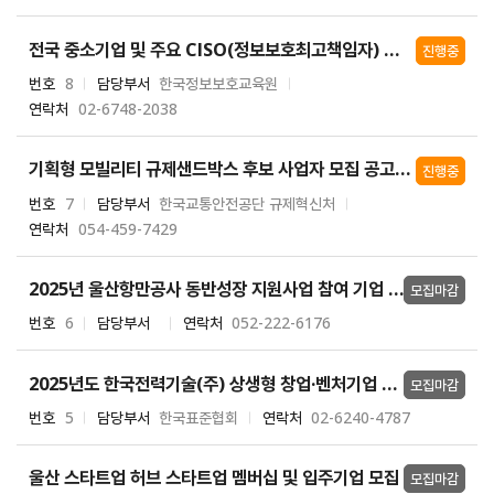
전국 중소기업 및 주요 CISO(정보보호최고책임자) 대상 순회 사이버보안 교육, 침해사고 무료점검 설명회
진행중
번호
8
담당부서
한국정보보호교육원
연락처
02-6748-2038
기획형 모빌리티 규제샌드박스 후보 사업자 모집 공고(한국교통안전공단)
진행중
번호
7
담당부서
한국교통안전공단 규제혁신처
연락처
054-459-7429
2025년 울산항만공사 동반성장 지원사업 참여 기업 모집
모집마감
번호
6
담당부서
연락처
052-222-6176
2025년도 한국전력기술(주) 상생형 창업·벤처기업 지원사업
모집마감
번호
5
담당부서
한국표준협회
연락처
02-6240-4787
울산 스타트업 허브 스타트업 멤버십 및 입주기업 모집
모집마감