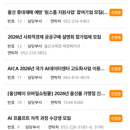
울산 중대재해 예방 '원스톱 지원사업' 참여기업 모집(추가공고)
진행중
번호
13
담당부서
연락처
052-216-9402
2026년 사회적경제 공공구매 설명회 참가업체 모집
진행중
번호
12
담당부서
울산교육청 재정복지과
연락처
052-210-5852
AICA 2026년 국가 AI데이터센터 고도화사업 이용자 정기모집 공고
진행중
번호
11
담당부서
연락처
062-610-4019
[울산페이 모바일쇼핑몰] 2026년 울산몰 가맹점 신청 안내
진행중
번호
10
담당부서
연락처
1544-9266
AI 프롬프트 자격 과정 수강생 모집
진행중
번호
9
담당부서
연락처
052-226-3185~6, 3190