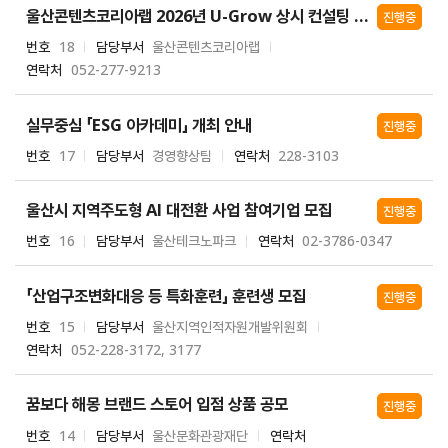
울산콘텐츠코리아랩 2026년 U-Grow 상시 컨설팅 지원사업
진행중
번호
18
담당부서
울산콘텐츠코리아랩
연락처
052-277-9213
실무중심 「ESG 아카데미」 개최 안내
진행중
번호
17
담당부서
경영향상팀
연락처
228-3103
울산시 지역주도형 AI 대전환 사업 참여기업 모집
진행중
번호
16
담당부서
울산테크노파크
연락처
02-3786-0347
「산업구조변화대응 등 특화훈련」 훈련생 모집
진행중
번호
15
담당부서
울산지역인적자원개발위원회
연락처
052-228-3172, 3177
꿈보다 해몽 브랜드 스토어 입점 상품 공모
진행중
번호
14
담당부서
울산문화관광재단
연락처