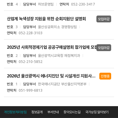
번호
4
담당부서
허브운영팀
연락처
052-230-3417
산업계 녹색성장 지원을 위한 순회지원단 설명회
모집마감
번호
3
담당부서
울산상공회의소 경영향상팀
연락처
052-228-3103
2025년 사회적경제기업 공공구매설명회 참가업체 모집
모집마감
번호
2
담당부서
울산광역시교육청 재정복지과
연락처
052-210-5852
2026년 울산광역시 에너지진단 및 시설개선 지원사업(2차) 참여기업 모집
진행중
번호
1
담당부서
한국에너지공단 부산울산지역본부
연락처
051-999-6813
개인정보처리방침
정보공개
부서안내
찾아오시는길
국가상징 알아보기