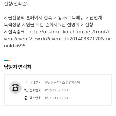
신청(선착순)
※ 울산상의 홈페이지 접속 > 행사/교육메뉴 > 산업계
녹색성장 지원을 위한 순회지워단 설명회 > 신청
※ 접속링크 :
http://ulsancci.korcham.net/front/e
vent/eventView.do?eventId=20140337170&me
nuId=695
담당자 연락처
담당부서
울산상공회의소 경영향상팀
전화번호
052-228-3103
팩스번호
052-711-1260