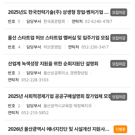
2025년도 한국전력기술(주) 상생형 창업·벤처기업 지원사업
모집마감
번호
5
담당부서
한국표준협회
연락처
02-6240-4787
울산 스타트업 허브 스타트업 멤버십 및 입주기업 모집
모집마감
번호
4
담당부서
허브운영팀
연락처
052-230-3417
산업계 녹색성장 지원을 위한 순회지원단 설명회
모집마감
번호
3
담당부서
울산상공회의소 경영향상팀
연락처
052-228-3103
2025년 사회적경제기업 공공구매설명회 참가업체 모집
모집마감
번호
2
담당부서
울산광역시교육청 재정복지과
연락처
052-210-5852
2026년 울산광역시 에너지진단 및 시설개선 지원사업(2차) 참여기업 모집
진행중