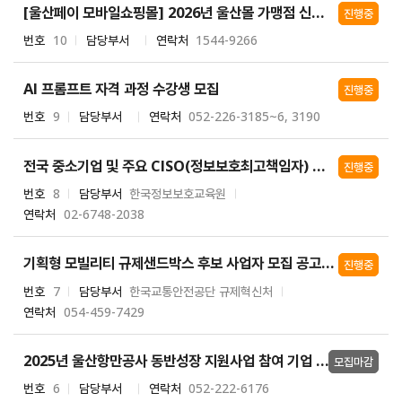
[울산페이 모바일쇼핑몰] 2026년 울산몰 가맹점 신청 안내
진행중
번호
10
담당부서
연락처
1544-9266
AI 프롬프트 자격 과정 수강생 모집
진행중
번호
9
담당부서
연락처
052-226-3185~6, 3190
전국 중소기업 및 주요 CISO(정보보호최고책임자) 대상 순회 사이버보안 교육, 침해사고 무료점검 설명회
진행중
번호
8
담당부서
한국정보보호교육원
연락처
02-6748-2038
기획형 모빌리티 규제샌드박스 후보 사업자 모집 공고(한국교통안전공단)
진행중
번호
7
담당부서
한국교통안전공단 규제혁신처
연락처
054-459-7429
2025년 울산항만공사 동반성장 지원사업 참여 기업 모집
모집마감
번호
6
담당부서
연락처
052-222-6176