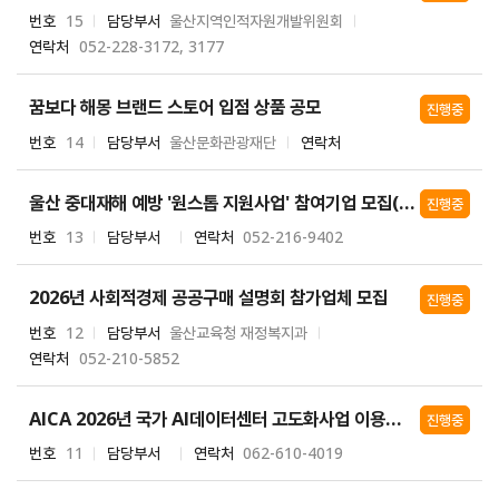
번호
15
담당부서
울산지역인적자원개발위원회
연락처
052-228-3172, 3177
꿈보다 해몽 브랜드 스토어 입점 상품 공모
진행중
번호
14
담당부서
울산문화관광재단
연락처
울산 중대재해 예방 '원스톱 지원사업' 참여기업 모집(추가공고)
진행중
번호
13
담당부서
연락처
052-216-9402
2026년 사회적경제 공공구매 설명회 참가업체 모집
진행중
번호
12
담당부서
울산교육청 재정복지과
연락처
052-210-5852
AICA 2026년 국가 AI데이터센터 고도화사업 이용자 정기모집 공고
진행중
번호
11
담당부서
연락처
062-610-4019