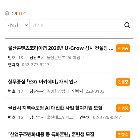
전체
18
건
울산콘텐츠코리아랩 2026년 U-Grow 상시 컨설팅 지원사업
진행중
번호
18
담당부서
울산콘텐츠코리아랩
연락처
052-277-9213
실무중심 「ESG 아카데미」 개최 안내
진행중
번호
17
담당부서
경영향상팀
연락처
228-3103
울산시 지역주도형 AI 대전환 사업 참여기업 모집
진행중
번호
16
담당부서
울산테크노파크
연락처
02-3786-0347
「산업구조변화대응 등 특화훈련」 훈련생 모집
진행중