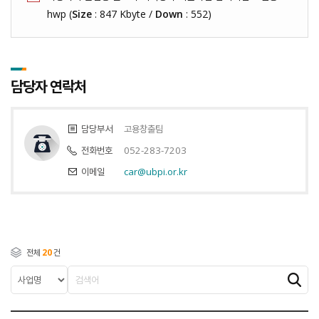
hwp (
Size
: 847 Kbyte /
Down
: 552)
담당자 연락처
담당부서
고용창출팀
전화번호
052-283-7203
이메일
car@ubpi.or.kr
전체
20
건