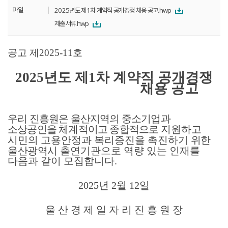
파일
2025년도 제1차 계약직 공개경쟁 채용 공고.hwp
제출서류.hwp
공고 제
2025-11
호
2025
년도 제
1
차 계약직 공개경쟁
채용 공고
우리 진흥원은 울산지역의 중소기업과
소상공인을 체계적이고 종합적으로
지원하고
시민의 고용안정과 복리증진을 촉진하기
위한
울산광역시
출연기관으로 역량 있는 인재를
다음과 같이 모집합니다
.
2025
년
2
월
12
일
울 산 경 제 일 자 리 진 흥 원 장