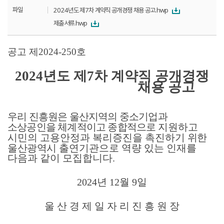
파일
2024년도 제7차 계약직 공개경쟁 채용 공고.hwp
제출서류.hwp
공고 제
2024-250
호
2024
년도 제
7차
계약직 공개경쟁
채용 공고
우리 진흥원은 울산지역의 중소기업과
소상공인을 체계적이고 종합적으로
지원하고
시민의 고용안정과 복리증진을 촉진하기
위한
울산광역시
출연기관으로 역량 있는 인재를
다음과 같이 모집합니다
.
2024
년
12
월
9
일
울 산 경 제 일 자 리 진 흥 원 장