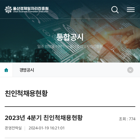
통합공시
일과 희망을 이어주는 울산경제일자리진흥원
경영공시
친인척채용현황
2023년 4분기 친인척채용현황
조회
774
경영전략실
2024-01-19 16:21:01