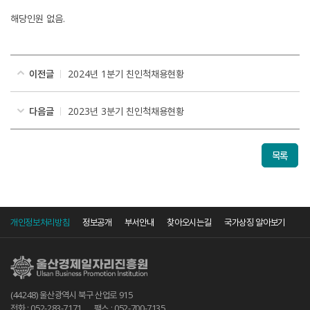
해당인원 없음.
이전글
2024년 1분기 친인척채용현황
다음글
2023년 3분기 친인척채용현황
목록
개인정보처리방침
정보공개
부서안내
찾아오시는길
국가상징 알아보기
(44248) 울산광역시 북구 산업로 915
전화 : 052-283-7171
팩스 : 052-700-7135