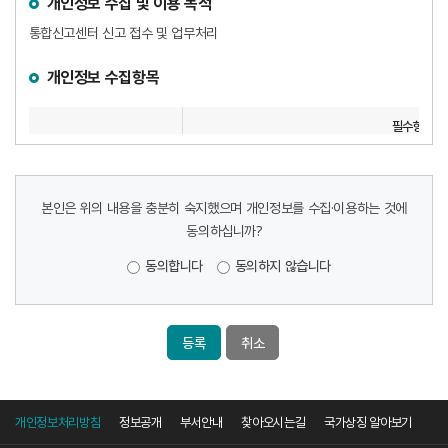
개인정보 수집 및 이용 목적
통합신고센터 신고 접수 및 업무처리
개인정보 수집항목
필수항목
수집항목
신고자 : 이름, 생년월일, 연락처, 이
본인은 위의 내용을 충분히 숙지했으며 개인정보를 수집·이용하는 것에
개인정보 보유 및 이용기간
동의하십니까?
개인정보 보유기간 : 2년
동의합니다
동의하지 않습니다
동의거부 권리 및 동의거부에 따른 불이익
수집하는 개인정보에 대하여 개인정보보호법 제15조에 따라서 개인정보
취소
수집 및 이용에 동의를 거부할 수 있으며, 동의거부 시 신고 등록이
불가하오니 양지하시기 바랍니다.
인권침해 신고자 보호
개인정보처리방침
정보공개
부서안내
찾아오시는길
국가상징 알아보기
인권침해 신고 내용은 비공개로 처리되며, 신고인의 신원은 철저히 보호됩니다.