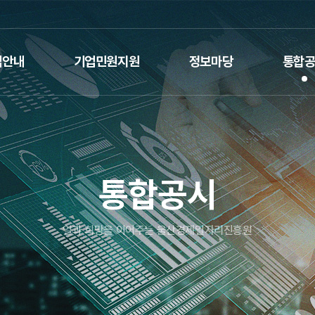
업안내
기업민원지원
정보마당
통합
통합공시
일과 희망을 이어주는 울산경제일자리진흥원