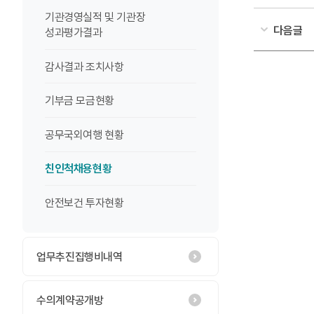
기관경영실적 및 기관장
다음글
성과평가결과
감사결과 조치사항
기부금 모금현황
공무국외여행 현황
친인척채용현황
안전보건 투자현황
업무추진집행비내역
수의계약공개방