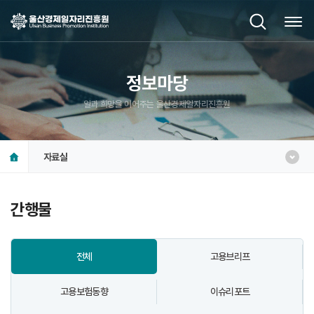
정보마당
일과 희망을 이어주는 울산경제일자리진흥원
자료실
간행물
전체
고용브리프
고용보험동향
이슈리포트