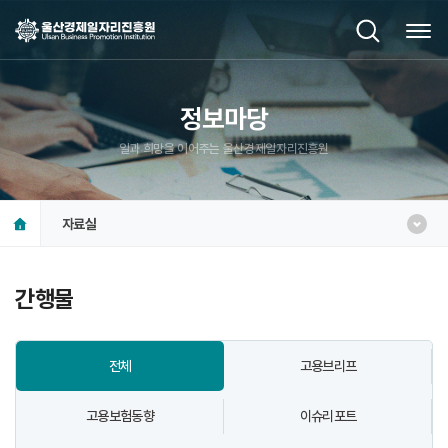
정보마당
일과 희망을 이어주는 울산경제일자리진흥원
자료실
간행물
전체
고용브리프
고용보험동향
이슈리포트