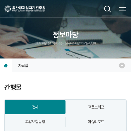
정보마당
일과 희망을 이어주는 울산경제일자리진흥원
자료실
간행물
전체
고용브리프
고용보험동향
이슈리포트