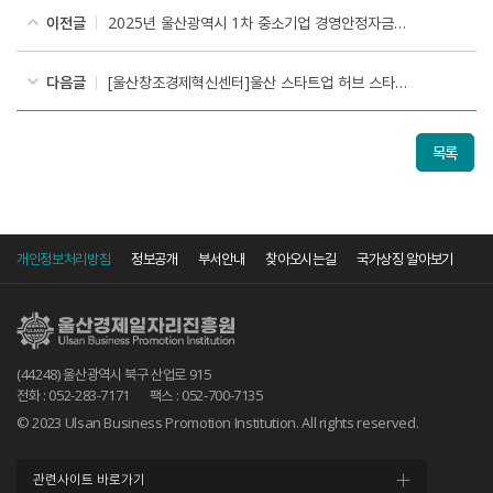
이전글
2025년 울산광역시 1차 중소기업 경영안정자금 융자지원계획 공고
다음글
[울산창조경제혁신센터]울산 스타트업 허브 스타트업 멤버십 및 입주기업 모집 홍보
목록
개인정보처리방침
정보공개
부서안내
찾아오시는길
국가상징 알아보기
(44248) 울산광역시 북구 산업로 915
전화 : 052-283-7171
팩스 : 052-700-7135
© 2023 Ulsan Business Promotion Institution. All rights reserved.
관련사이트 바로가기