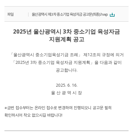
파일
울산광역시 제3차 중소기업 육성자금 공고문(최종).hwp
2025
3
년 울산광역시
차 중소기업 육성자금
지원계획 공고
12
「
울산광역시 중소기업육성기금 조례
」
제
조의 규정에 의거
2025
3
「
년
차 중소기업 육성자금 지원계획
」
을 다음과 같이
.
공고합니다
2025. 6. 16.
울 산 광 역 시 장
※금번 접수부터는 온라인 접수로 변경하여 진행되오니 공고문 필히
확인하시어 착오 없으시길 바랍니다!